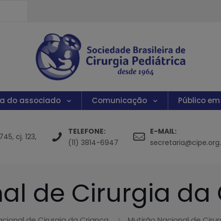
ea do associado
Comunicação
Público em
TELEFONE:
E-MAIL:
5, cj. 123,
(11) 3814-6947
secretaria@cipe.org.
al de Cirurgia da
acional de Cirurgia da Criança
Mutirão Nacional de Ciru