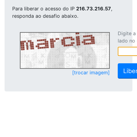
Para liberar o acesso
do IP
216.73.216.57
,
responda ao desafio abaixo.
Digite 
lado no
[trocar imagem]