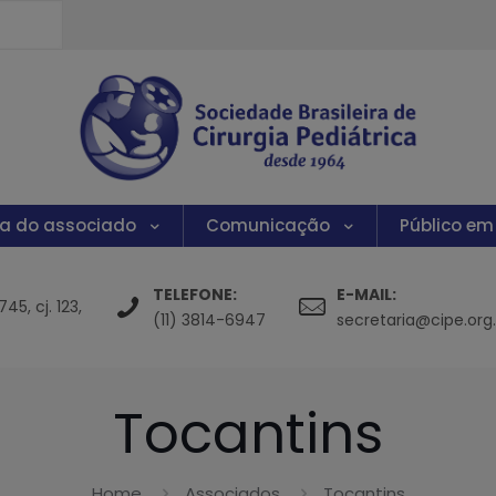
ea do associado
Comunicação
Público em
TELEFONE:
E-MAIL:
5, cj. 123,
(11) 3814-6947
secretaria@cipe.org.
Tocantins
Home
Associados
Tocantins