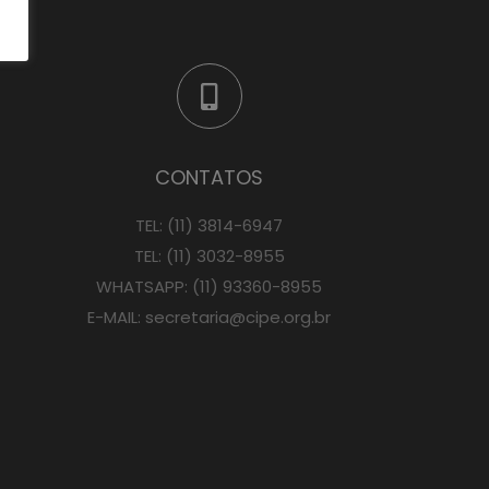
CONTATOS
TEL:
(11) 3814-6947
TEL:
(11) 3032-8955
WHATSAPP:
(11) 93360-8955
E-MAIL:
secretaria@cipe.org.br