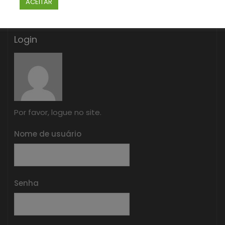
ACEITAR
Login
Por favor, logue no site.
Nome de usuário
Senha