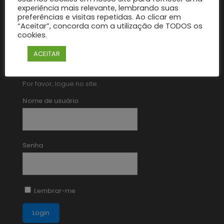
experiência mais relevante, lembrando suas
Login
preferências e visitas repetidas. Ao clicar em
“Aceitar”, concorda com a utilização de TODOS os
cookies.
ACEITAR
Por favor, logue no site.
Nome de usuário
Senha
Lembrar-me