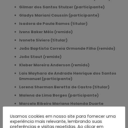
Gilmar dos Santos Stulzer (participante)
Gladys Mariani Caussin (participante)
Isadora de Paula Ramos (titular)
Ivens Baker Méio (remido)
Ivonete Siviero (titular)
João Baptista Correia Ormonde Filho (remido)
João Staut (remido)
Kleber Moreira Anderson (remido)
Lais Mayhara de Andrade Henrique dos Santos
Emmanuel (participante)
Lorena Sherman Beretta de Castro (titular)
Malena de Lima Borges (participante)
Marcelo Ribeiro Mariano Holanda Duarte
(participante)
Usamos cookies em nosso site para fornecer uma
Monique Danielle Morgato Barreto (titular)
experiência mais relevante, lembrando suas
Paula Augusta Luiz Almeida (titular)
preferências e visitas repetidas. Ao clicar em