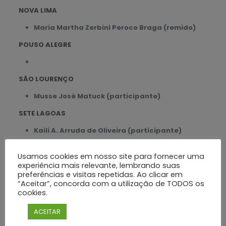
NOVA LIMA
Maria Martha Zerbini Peroco Braga (remido)
POUSO ALEGRE
SÃO LOURENÇO
Musse José Matuck (participante)
SETE LAGOAS
Kaili A. Arruda de Oliveira (participante)
SOLEDADE DE MINAS
Usamos cookies em nosso site para fornecer uma
Musse José Matuck (participante)
experiência mais relevante, lembrando suas
preferências e visitas repetidas. Ao clicar em
TIMÓTEO
“Aceitar”, concorda com a utilização de TODOS os
cookies.
Ronaldo Araújo Abreu (participante)
ACEITAR
UBERABA