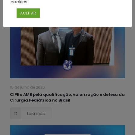
cookies.
ACEITAR
15 de julho de 2026
CIPE e AMB pela qualificação, valorização e defesa da
Cirurgia Pediátrica no Brasil
Leia mais